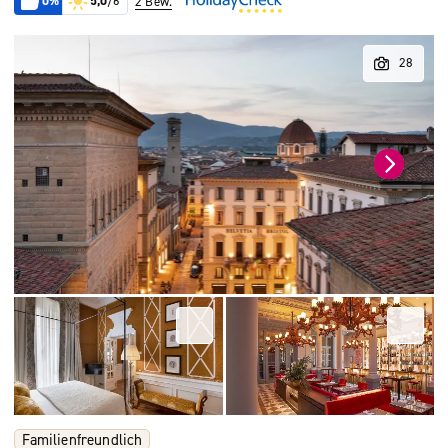
0%
5,0
/6
2 Bew.
Familienfreundlich