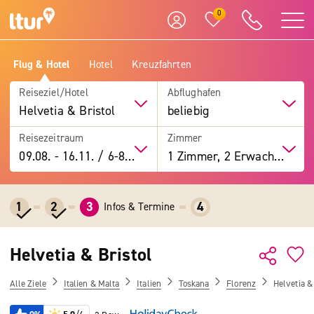
0
Flug & Hotel
Hotel
Kreuzfahrten
Reiseziel/Hotel
Abflughafen
Helvetia & Bristol
beliebig
Reisezeitraum
Zimmer
09.08.
-
16.11.
/
6-8 Tage
1 Zimmer, 2 Erwachsene
1
2
3
4
Infos & Termine
Helvetia & Bristol
Alle Ziele
Italien & Malta
Italien
Toskana
Florenz
Helvetia &