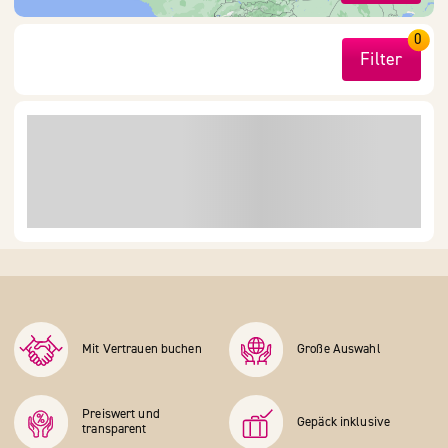
0
Filter
Mit Vertrauen buchen
Große Auswahl
Preiswert und
Gepäck inklusive
transparent