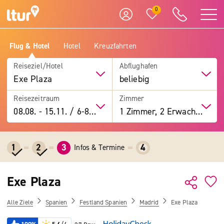
0
Flug & Hotel
Hotel
Kreuzfahrten
Reiseziel/Hotel
Abflughafen
Exe Plaza
beliebig
Reisezeitraum
Zimmer
08.08.
-
15.11.
/
6-8 Tage
1 Zimmer, 2 Erwachsene
1
2
3
4
Infos & Termine
Exe Plaza
Alle Ziele
Spanien
Festland Spanien
Madrid
Exe Plaza