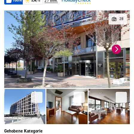
100%
5,4
/6
27 Bew.
Gehobene Kategorie