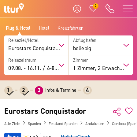
0
Flug & Hotel
Hotel
Kreuzfahrten
Reiseziel/Hotel
Abflughafen
Eurostars Conquistador
beliebig
Reisezeitraum
Zimmer
09.08.
-
16.11.
/
6-8 Tage
1 Zimmer, 2 Erwachsene
1
2
3
4
Infos & Termine
Eurostars Conquistador
Alle Ziele
Spanien
Festland Spanien
Andalusien
Cordoba (Span