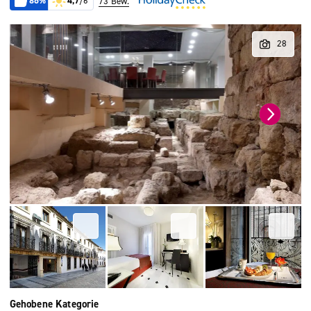
86%
4,7
/6
73 Bew.
Gehobene Kategorie