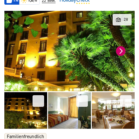
1%
1,0
/6
22 Bew.
Familienfreundlich