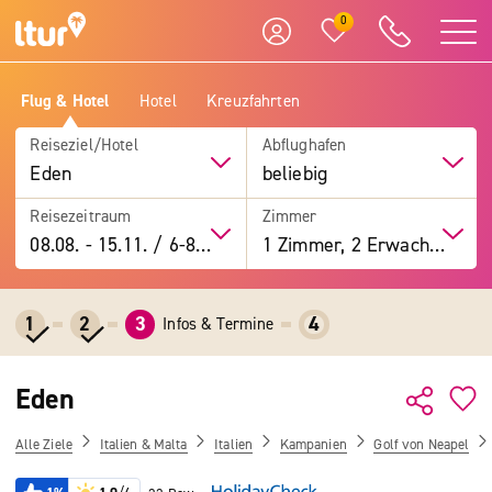
0
Flug & Hotel
Hotel
Kreuzfahrten
Reiseziel/Hotel
Abflughafen
Eden
beliebig
Reisezeitraum
Zimmer
08.08.
-
15.11.
/
6-8 Tage
1 Zimmer, 2 Erwachsene
1
2
3
4
Infos & Termine
Eden
Alle Ziele
Italien & Malta
Italien
Kampanien
Golf von Neapel