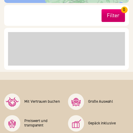
0
Filter
Mit Vertrauen buchen
Große Auswahl
Preiswert und
Gepäck inklusive
transparent