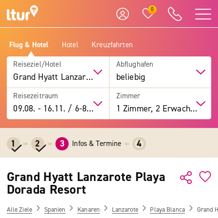
0
Flug & Hotel
Hotel
Kreuzfahrten
Reiseziel/Hotel
Abflughafen
Grand Hyatt Lanzarote Playa Dorada Resort
beliebig
Reisezeitraum
Zimmer
09.08.
-
16.11.
/
6-8 Tage
1 Zimmer, 2 Erwachsene
1
2
3
4
Infos & Termine
Grand Hyatt Lanzarote Playa
Dorada Resort
Alle Ziele
Spanien
Kanaren
Lanzarote
Playa Blanca
Grand H