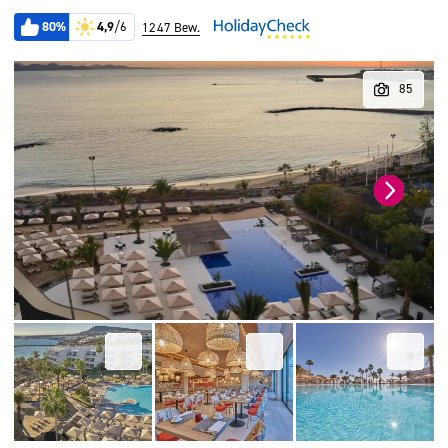
80%
4,9
/6
1247 Bew.