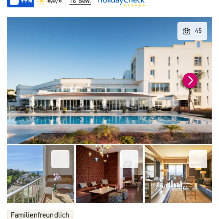
99%
6,0
/6
16 Bew.
Familienfreundlich