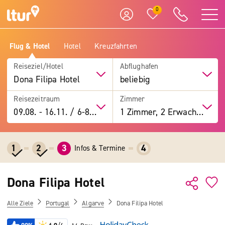
0
Flug & Hotel
Hotel
Kreuzfahrten
Reiseziel/Hotel
Abflughafen
Dona Filipa Hotel
beliebig
Reisezeitraum
Zimmer
09.08.
-
16.11.
/
6-8 Tage
1 Zimmer, 2 Erwachsene
1
2
3
4
Infos & Termine
Dona Filipa Hotel
Alle Ziele
Portugal
Algarve
Dona Filipa Hotel