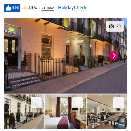
53%
3,5
/6
21 Bew.