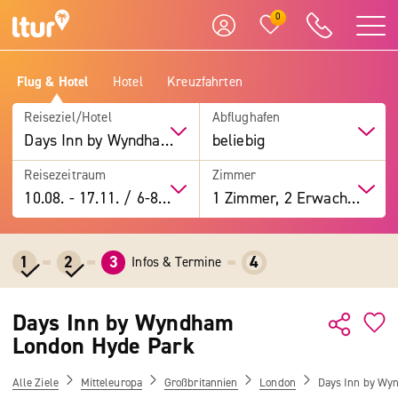
0
Flug & Hotel
Hotel
Kreuzfahrten
Reiseziel/Hotel
Abflughafen
Days Inn by Wyndham London Hyde Park
beliebig
Reisezeitraum
Zimmer
10.08.
-
17.11.
/
6-8 Tage
1 Zimmer, 2 Erwachsene
1
2
3
4
Infos & Termine
Days Inn by Wyndham
London Hyde Park
Alle Ziele
Mitteleuropa
Großbritannien
London
Days Inn by Wy