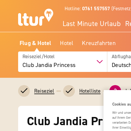
Hotline:
0761 557557
(Festnetz
Last Minute Urlaub
R
Flug & Hotel
Hotel
Kreuzfahrten
Reiseziel/Hotel
Abflugha
Club Jandia Princess
Deutsc
3
In
Reiseziel
Hotelliste
Cookies au
Wir und unse
Club Jandia Princes
auf Ihrem Ger
verarbeiten D
Ihrer Einwill