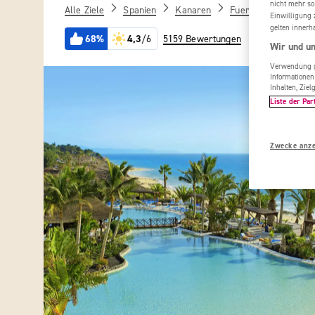
nicht mehr so
Alle Ziele
Spanien
Kanaren
Fuerteventura
P
Einwilligung 
gelten innerh
68%
4,3
/6
5159 Bewertungen
Wir und un
Verwendung ge
Informationen
Inhalten, Zi
Liste der Par
Zwecke anz