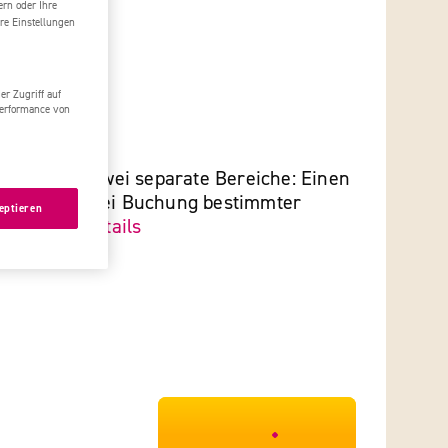
ern oder Ihre
re Einstellungen
r Zugriff auf
ch
WLAN
Performance von
ie
rfügt über zwei separate Bereiche: Einen
eich, der bei Buchung bestimmter
eptieren
tzbar i...
Details
***************