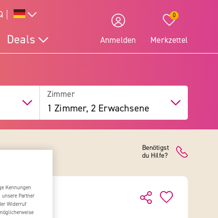
Q
0
Deals
Anmelden
Merkzettel
Zimmer
1 Zimmer, 2 Erwachsene
Benötigst
du Hilfe?
tige Kennungen
d unsere Partner
der Widerruf
 möglicherweise