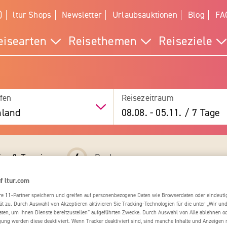
)
ltur Shops
Newsletter
Urlaubsauktionen
Blog
FA
eisearten
Reisethemen
Reiseziele
fen
Reisezeitraum
hland
08.08.
-
05.11.
/
7 Tage
4
fos & Termine
Buchung
f ltur.com
re
11
-Partner speichern und greifen auf personenbezogene Daten wie Browserdaten oder eindeu
s
ät zu. Durch Auswahl von Akzeptieren aktivieren Sie Tracking-Technologien für die unter „Wir un
aten, um Ihnen Dienste bereitzustellen“ aufgeführten Zwecke. Durch Auswahl von Alle ablehnen o
igung werden diese deaktiviert. Wenn Tracker deaktiviert sind, sind manche Inhalte und Anzeigen