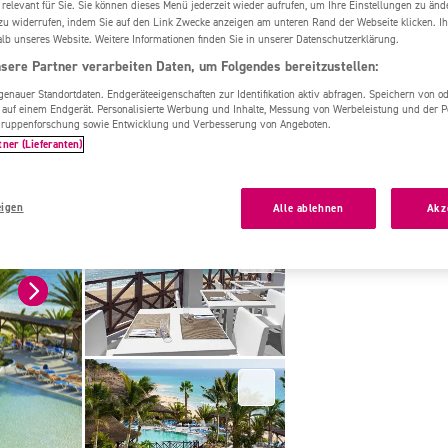
 relevant für Sie. Sie können dieses Menü jederzeit wieder aufrufen, um Ihre Einstellungen zu änd
laya de Esquinzo
Club Jandia Princess
zu widerrufen, indem Sie auf den Link Zwecke anzeigen am unteren Rand der Webseite klicken. Ih
alb unseres Website. Weitere Informationen finden Sie in unserer Datenschutzerklärung.
sere Partner verarbeiten Daten, um Folgendes bereitzustellen:
nauer Standortdaten. Endgeräteeigenschaften zur Identifikation aktiv abfragen. Speichern von ode
Familienfreundli
 auf einem Endgerät. Personalisierte Werbung und Inhalte, Messung von Werbeleistung und der 
elgruppenforschung sowie Entwicklung und Verbesserung von Angeboten.
Gehobene Kategor
tner (Lieferanten)
Dieses Hotel ve
Erwachsenenber
eigen
Alle ablehnen
Akz
Zimmertypen nu