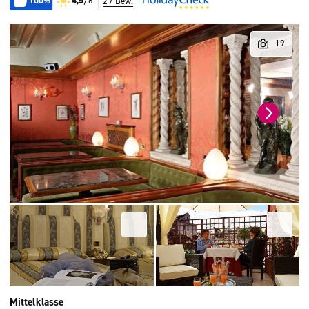
100%
4,5
/6
27 Bew.
Mittelklasse