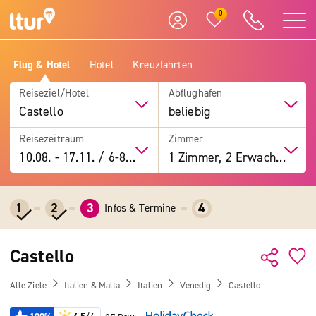
0
Flug & Hotel
Hotel
Kreuzfahrten
Reiseziel/Hotel
Abflughafen
Castello
beliebig
Reisezeitraum
Zimmer
10.08.
-
17.11.
/
6-8 Tage
1 Zimmer, 2 Erwachsene
1
2
3
4
Infos & Termine
Castello
Alle Ziele
Italien & Malta
Italien
Venedig
Castello