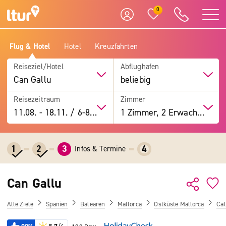
0
Flug & Hotel
Hotel
Kreuzfahrten
Reiseziel/Hotel
Abflughafen
Can Gallu
beliebig
Reisezeitraum
Zimmer
11.08.
-
18.11.
/
6-8 Tage
1 Zimmer, 2 Erwachsene
1
2
3
4
Infos & Termine
Can Gallu
Alle Ziele
Spanien
Balearen
Mallorca
Ostküste Mallorca
Cal