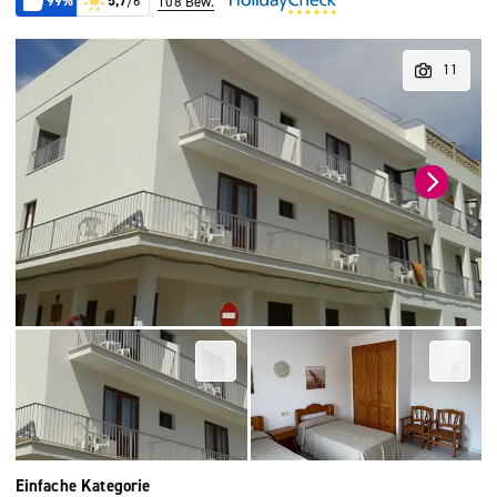
99%
5,7
/6
108 Bew.
Einfache Kategorie