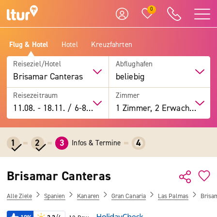
0
Flug & Hotel
Hotel
Kreuzfahrten
Reiseziel/Hotel
Abflughafen
Brisamar Canteras
beliebig
Reisezeitraum
Zimmer
11.08.
-
18.11.
/
6-8 Tage
1 Zimmer, 2 Erwachsene
1
2
3
4
Infos & Termine
Brisamar Canteras
Alle Ziele
Spanien
Kanaren
Gran Canaria
Las Palmas
Brisa