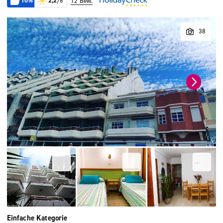
10%
2,2
/6
12 Bew.
Einfache Kategorie