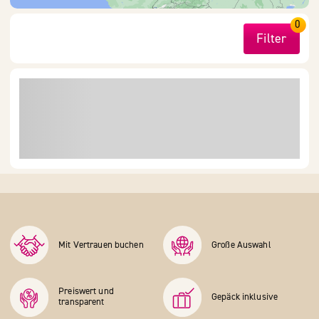
0
Filter
Mit Vertrauen buchen
Große Auswahl
Preiswert und
Gepäck inklusive
transparent