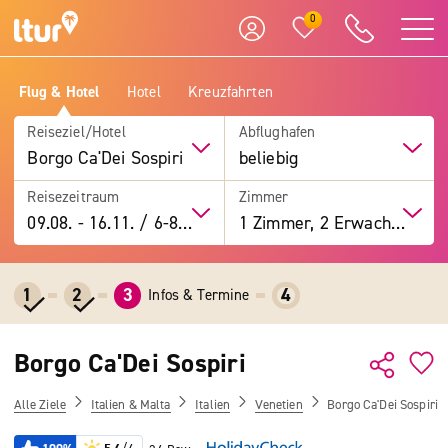
0
Flug & Hotel
Hotel
Kreuzfahrten
Reiseziel/Hotel
Abflughafen
Borgo Ca'Dei Sospiri
beliebig
Reisezeitraum
Zimmer
09.08.
-
16.11.
/
6-8 Tage
1 Zimmer, 2 Erwachsene
1
2
3
4
Infos & Termine
Borgo Ca'Dei Sospiri
Alle Ziele
Italien & Malta
Italien
Venetien
Borgo Ca'Dei Sospiri