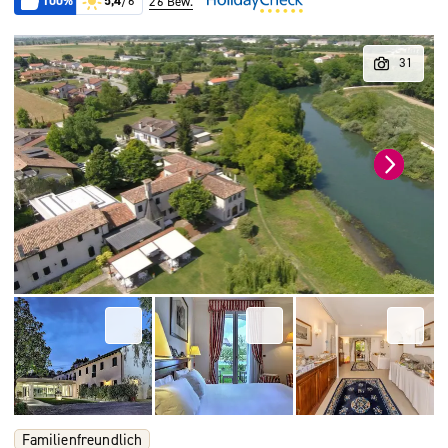
100%
5,4
/6
26 Bew.
Familienfreundlich