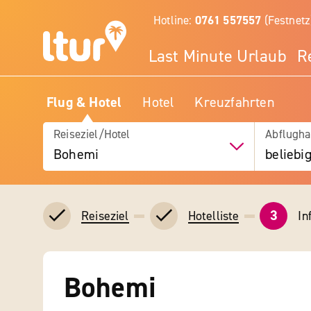
Hotline:
0761 557557
(Festnetz
Last Minute Urlaub
R
Flug & Hotel
Hotel
Kreuzfahrten
Reiseziel/Hotel
Abflugha
Bohemi
beliebi
3
In
Reiseziel
Hotelliste
Bohemi