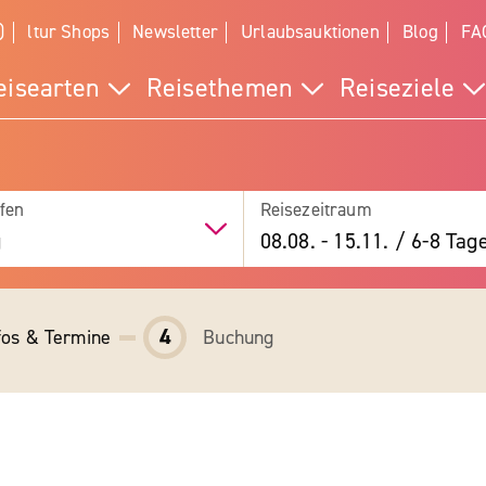
)
ltur Shops
Newsletter
Urlaubsauktionen
Blog
FA
eisearten
Reisethemen
Reiseziele
fen
Reisezeitraum
g
08.08.
-
15.11.
/
6-8 Tag
4
fos & Termine
Buchung