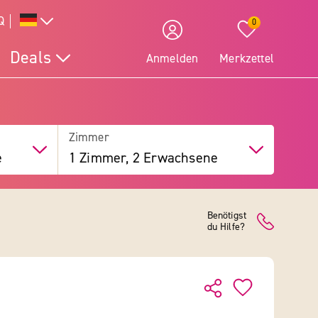
Q
0
Deals
Anmelden
Merkzettel
Zimmer
e
1 Zimmer, 2 Erwachsene
Benötigst
du Hilfe?