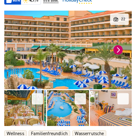
80%
4,7
/6
558 Bew.
Wellness
Familienfreundlich
Wasserrutsche