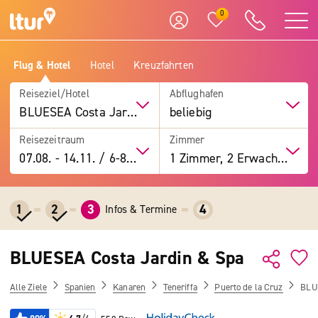
0
Flug & Hotel
Hotel
Kreuzfahrten
Reiseziel/Hotel
Abflughafen
BLUESEA Costa Jardin & Spa
beliebig
Reisezeitraum
Zimmer
07.08.
-
14.11.
/
6-8 Tage
1 Zimmer, 2 Erwachsene
1
2
3
4
Infos & Termine
BLUESEA Costa Jardin & Spa
Alle Ziele
Spanien
Kanaren
Teneriffa
Puerto de la Cruz
BLU