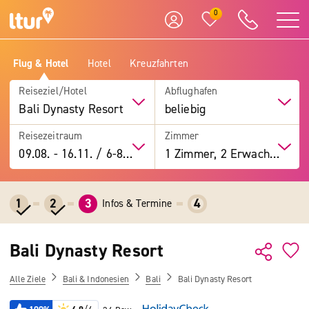
0
Flug & Hotel
Hotel
Kreuzfahrten
Reiseziel/Hotel
Abflughafen
Bali Dynasty Resort
beliebig
Reisezeitraum
Zimmer
09.08.
-
16.11.
/
6-8 Tage
1 Zimmer, 2 Erwachsene
1
2
3
4
Infos & Termine
Bali Dynasty Resort
Alle Ziele
Bali & Indonesien
Bali
Bali Dynasty Resort