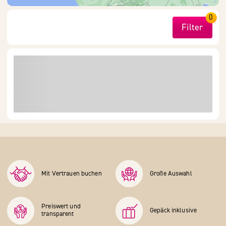
0
Filter
Mit Vertrauen buchen
Große Auswahl
Preiswert und
Gepäck inklusive
transparent