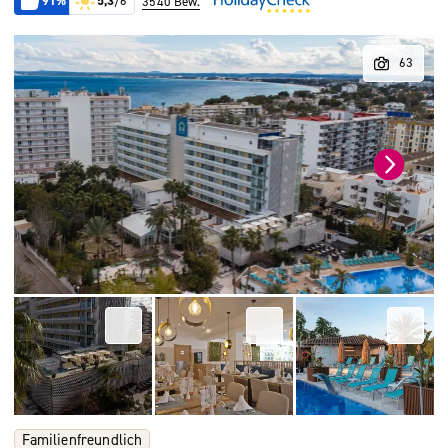
91%
5,3
/6
3540 Bew.
Familienfreundlich