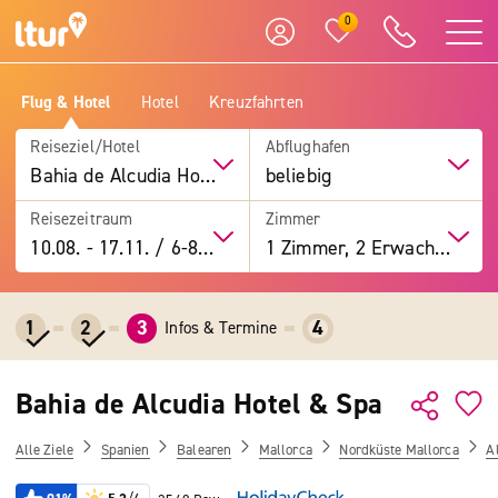
0
Flug & Hotel
Hotel
Kreuzfahrten
Reiseziel/Hotel
Abflughafen
Bahia de Alcudia Hotel & Spa
beliebig
Reisezeitraum
Zimmer
10.08.
-
17.11.
/
6-8 Tage
1 Zimmer, 2 Erwachsene
1
2
3
4
Infos & Termine
Bahia de Alcudia Hotel & Spa
Alle Ziele
Spanien
Balearen
Mallorca
Nordküste Mallorca
A