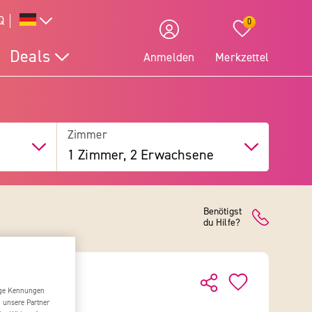
Q
0
Deals
Anmelden
Merkzettel
Zimmer
1 Zimmer, 2 Erwachsene
Benötigst
du Hilfe?
tige Kennungen
d unsere Partner