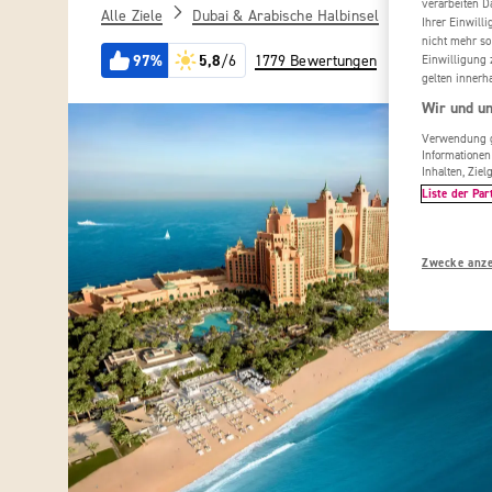
verarbeiten D
Alle Ziele
Dubai & Arabische Halbinsel
Dubai
At
Ihrer Einwill
nicht mehr so
97%
5,8
/6
Einwilligung 
1779 Bewertungen
gelten innerh
Wir und un
Verwendung ge
Informationen
Inhalten, Zi
Liste der Par
Zwecke anz