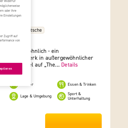
der Widerruf
 möglicherweise
ern oder Ihre
re Einstellungen
ch
Wasserrutsche
r Zugriff auf
Performance von
d außergewöhnlich - ein
hes Meisterwerk in außergewöhnlicher
akuläre Hotel auf „The...
Details
eptieren
ertet:
Zimmer
Essen & Trinken
Sport &
Lage & Umgebung
Unterhaltung
***************