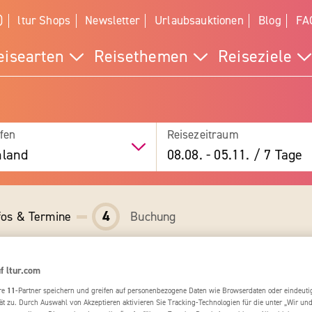
)
ltur Shops
Newsletter
Urlaubsauktionen
Blog
FA
eisearten
Reisethemen
Reiseziele
fen
Reisezeitraum
hland
08.08.
-
05.11.
/
7 Tage
4
fos & Termine
Buchung
f ltur.com
re
11
-Partner speichern und greifen auf personenbezogene Daten wie Browserdaten oder eindeu
ät zu. Durch Auswahl von Akzeptieren aktivieren Sie Tracking-Technologien für die unter „Wir un