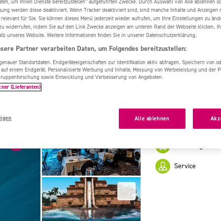
aten, um Ihnen Dienste bereitzustellen“ aufgeführten Zwecke. Durch Auswahl von Alle ablehnen o
lantis, The Palm
igung werden diese deaktiviert. Wenn Tracker deaktiviert sind, sind manche Inhalte und Anzeigen
 relevant für Sie. Sie können dieses Menü jederzeit wieder aufrufen, um Ihre Einstellungen zu änd
zu widerrufen, indem Sie auf den Link Zwecke anzeigen am unteren Rand der Webseite klicken. Ih
alb unseres Website. Weitere Informationen finden Sie in unserer Datenschutzerklärung.
sere Partner verarbeiten Daten, um Folgendes bereitzustellen:
Familienfreundli
nauer Standortdaten. Endgeräteeigenschaften zur Identifikation aktiv abfragen. Speichern von ode
Luxusklasse
 auf einem Endgerät. Personalisierte Werbung und Inhalte, Messung von Werbeleistung und der 
elgruppenforschung sowie Entwicklung und Verbesserung von Angeboten.
Extravagant un
tner (Lieferanten)
architektonisc
Lage. Das spekt
eigen
Alle ablehnen
Akz
Hervorragend bew
Hotel allgemein
Service