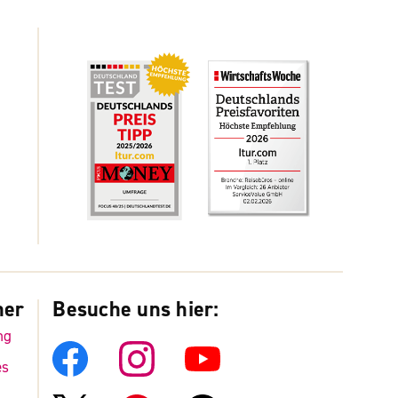
ner
Besuche uns hier:
ng
es