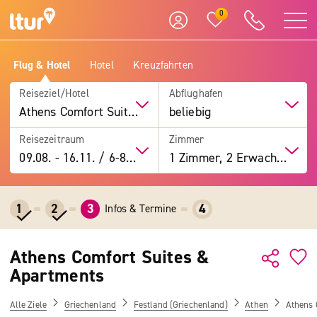
0
Flug & Hotel
Hotel
Kreuzfahrten
Reiseziel/Hotel
Abflughafen
Athens Comfort Suites & Apartments
beliebig
Reisezeitraum
Zimmer
09.08.
-
16.11.
/
6-8 Tage
1 Zimmer, 2 Erwachsene
1
2
3
4
Infos & Termine
Athens Comfort Suites &
Apartments
Alle Ziele
Griechenland
Festland (Griechenland)
Athen
Athens 