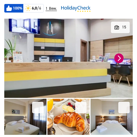
100%
6,0
/6
1 Bew.