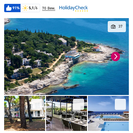
91%
5,1
/6
70 Bew.