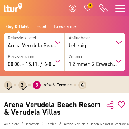
0
Flug & Hotel
Hotel
Kreuzfahrten
Reiseziel/Hotel
Abflughafen
Arena Verudela Beach Resort & Verudela Villas
beliebig
Reisezeitraum
Zimmer
08.08.
-
15.11.
/
6-8 Tage
1 Zimmer, 2 Erwachsene
1
2
3
4
Infos & Termine
Arena Verudela Beach Resort
& Verudela Villas
Alle Ziele
Kroatien
Istrien
Arena Verudela Beach Resort & Verudela 