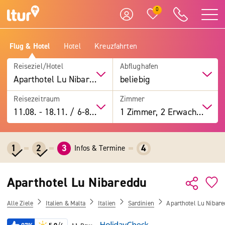
0
Flug & Hotel
Hotel
Kreuzfahrten
Reiseziel/Hotel
Abflughafen
Aparthotel Lu Nibareddu
beliebig
Reisezeitraum
Zimmer
11.08.
-
18.11.
/
6-8 Tage
1 Zimmer, 2 Erwachsene
1
2
3
4
Infos & Termine
Aparthotel Lu Nibareddu
Alle Ziele
Italien & Malta
Italien
Sardinien
Aparthotel Lu Nibar