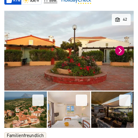
97%
5,0
/6
11 Bew.
Familienfreundlich