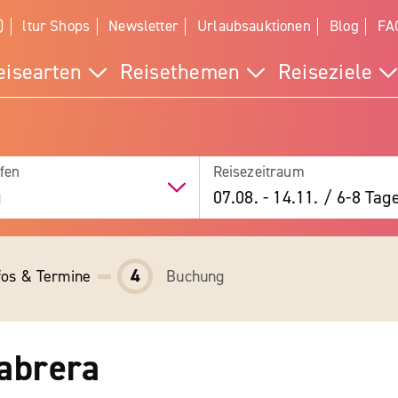
)
ltur Shops
Newsletter
Urlaubsauktionen
Blog
FA
eisearten
Reisethemen
Reiseziele
fen
Reisezeitraum
g
07.08.
-
14.11.
/
6-8 Tag
4
fos & Termine
Buchung
Cabrera