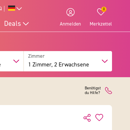
Q
0
Deals
Anmelden
Merkzettel
Zimmer
e
1 Zimmer, 2 Erwachsene
Benötigst
du Hilfe?