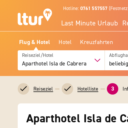
Hotline:
0761 557557
(Festnetz
Last Minute Urlaub
R
Flug & Hotel
Hotel
Kreuzfahrten
Reiseziel/Hotel
Abflugha
Aparthotel Isla de Cabrera
beliebi
3
In
Reiseziel
Hotelliste
Aparthotel Isla de 