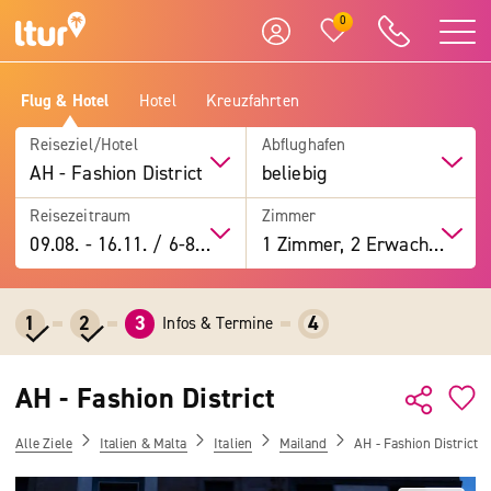
0
Flug & Hotel
Hotel
Kreuzfahrten
Reiseziel/Hotel
Abflughafen
AH - Fashion District
beliebig
Reisezeitraum
Zimmer
09.08.
-
16.11.
/
6-8 Tage
1 Zimmer, 2 Erwachsene
1
2
3
4
Infos & Termine
AH - Fashion District
Alle Ziele
Italien & Malta
Italien
Mailand
AH - Fashion District