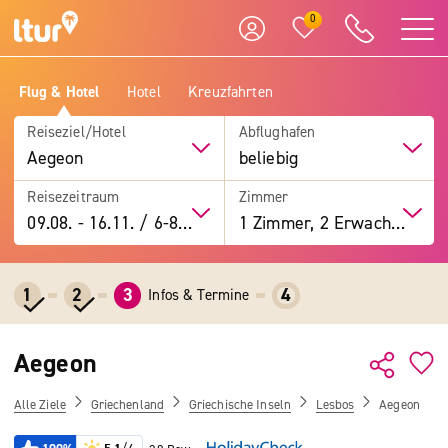
0
Flug & Hotel
Hotel
Kreuzfahrten
Reiseziel/Hotel
Abflughafen
Aegeon
beliebig
Reisezeitraum
Zimmer
09.08.
-
16.11.
/
6-8 Tage
1 Zimmer, 2 Erwachsene
1
2
3
4
Infos & Termine
Aegeon
Alle Ziele
Griechenland
Griechische Inseln
Lesbos
Aegeon