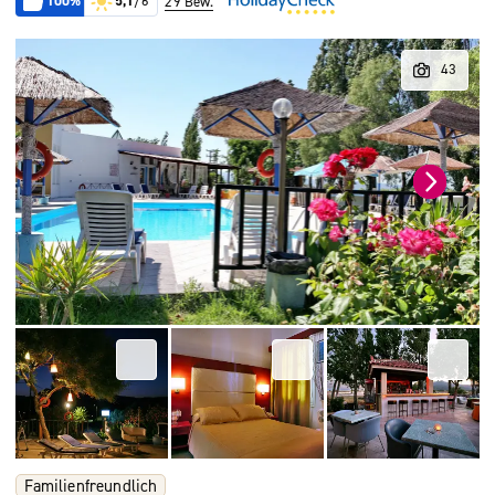
100%
5,1
/6
29 Bew.
Familienfreundlich