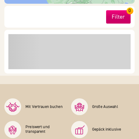
0
Filter
Mit Vertrauen buchen
Große Auswahl
Preiswert und
Gepäck inklusive
transparent