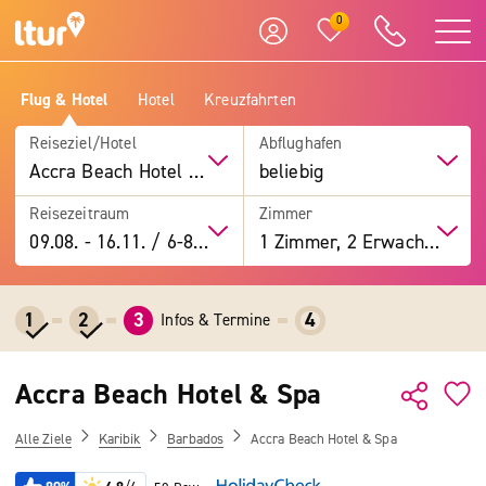
0
Flug & Hotel
Hotel
Kreuzfahrten
Reiseziel/Hotel
Abflughafen
Accra Beach Hotel & Spa
beliebig
Reisezeitraum
Zimmer
09.08.
-
16.11.
/
6-8 Tage
1 Zimmer, 2 Erwachsene
1
2
3
4
Infos & Termine
Accra Beach Hotel & Spa
Alle Ziele
Karibik
Barbados
Accra Beach Hotel & Spa