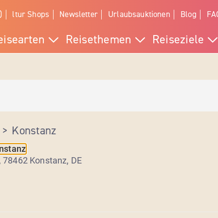
)
ltur Shops
Newsletter
Urlaubsauktionen
Blog
FA
eisearten
Reisethemen
Reiseziele
>
Konstanz
onstanz
, 78462 Konstanz
,
DE