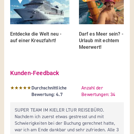
Entdecke die Welt neu - 
Darf es Meer sein? - Dein
auf einer Kreuzfahrt!
Urlaub mit echtem 
...
Mehr
Meerwert!
...
Me
Kunden-Feedback
Durchschnittliche Bewertung: 4.7 Sterne
★★★★★
Durchschnittliche 
Anzahl der 
Bewertung:
4.7
Bewertungen:
34 
SUPER TEAM IM KIELER LTUR REISEBÜRO.

Nachdem ich zuerst etwas gestresst und mit 
Schwierigkeiten bei der Buchung gerechnet hatte, 
war ich am Ende dankbar und sehr zufrieden. Alle 3 