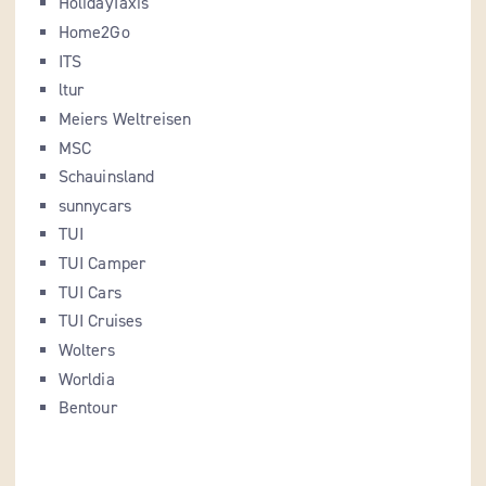
HolidayTaxis
Home2Go
ITS
ltur
Meiers Weltreisen
MSC
Schauinsland
sunnycars
TUI
TUI Camper
TUI Cars
TUI Cruises
Wolters
Worldia
Bentour