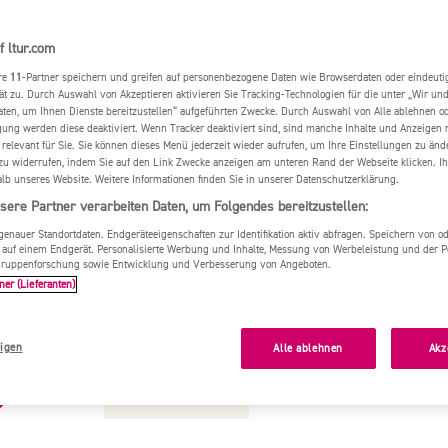
f ltur.com
re
11
-Partner speichern und greifen auf personenbezogene Daten wie Browserdaten oder eindeu
ät zu. Durch Auswahl von Akzeptieren aktivieren Sie Tracking-Technologien für die unter „Wir un
aten, um Ihnen Dienste bereitzustellen“ aufgeführten Zwecke. Durch Auswahl von Alle ablehnen o
igung werden diese deaktiviert. Wenn Tracker deaktiviert sind, sind manche Inhalte und Anzeigen
 relevant für Sie. Sie können dieses Menü jederzeit wieder aufrufen, um Ihre Einstellungen zu änd
zu widerrufen, indem Sie auf den Link Zwecke anzeigen am unteren Rand der Webseite klicken. Ih
alb unseres Website. Weitere Informationen finden Sie in unserer Datenschutzerklärung.
sere Partner verarbeiten Daten, um Folgendes bereitzustellen:
nauer Standortdaten. Endgeräteeigenschaften zur Identifikation aktiv abfragen. Speichern von ode
 auf einem Endgerät. Personalisierte Werbung und Inhalte, Messung von Werbeleistung und der 
elgruppenforschung sowie Entwicklung und Verbesserung von Angeboten.
ner (Lieferanten)
nlands schönste Str
igen
Alle ablehnen
Akz
5. März 2024