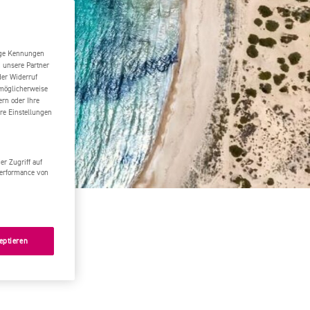
tige Kennungen
d unsere Partner
der Widerruf
 möglicherweise
ern oder Ihre
re Einstellungen
r Zugriff auf
Performance von
ände!
eptieren