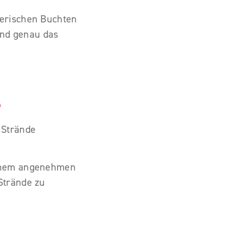
lerischen Buchten
and
genau das
?
 Strände
einem angenehmen
Strände zu