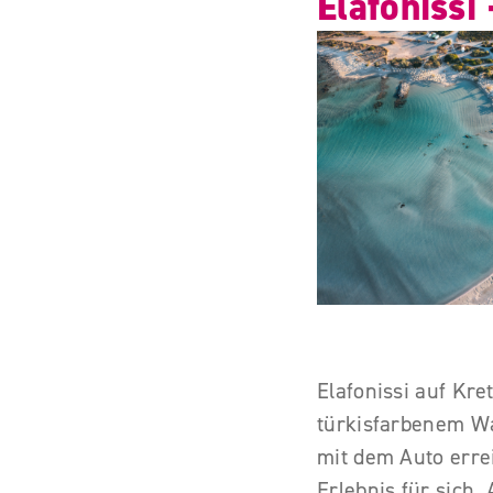
Elafonissi
Elafonissi auf Kre
türkisfarbenem Wa
mit dem Auto errei
Erlebnis für sich.