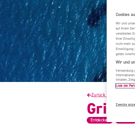
Cookies au
Wir und unse
auf Ihrem Ger
verarbeiten D
Ihrer Einwill
nicht mehr so
Einwilligung 
gelten innerh
Wir und un
Verwendung ge
Informationen
Inhalten, Zi
Liste der Part
Zurück zur Startseite
Grieche
Zwecke anze
,
Entdecken
Strände