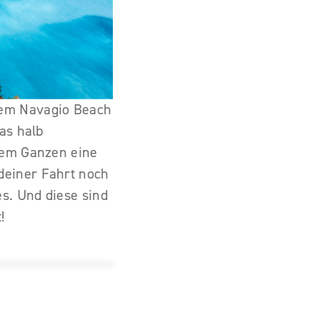
dem Navagio Beach
as halb
 dem Ganzen eine
deiner Fahrt noch
s. Und diese sind
!