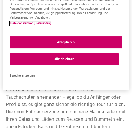
aktiv abfragen. Speichern von oder Zugriff auf Informationen auf einem Endgerät.
Personalisierte Werbung und Inhalte, Messung von Werbeleistung und der
Performance von Inhalten, Zielgruppenforschung sowie Entwicklung und
Verbesserung von Angeboten.
Liste der Partner (Lieferanten)
Akzeptieren
Hurghada
Alle ablehnen
Hurghada ist der Klassiker unter den Badeorten mit
extrem hohem Freizeitwert. Alles, was in oder auf dem
Wasser stattfindet, ist hier möglich: Windsurfen,
Zwecke anzeigen
Segeln, Hochseefischen und vor allem Schnorcheln
und Tauchen. In Hurghada reihen sich die
Tauchschulen aneinander – egal ob du Anfänger oder
Profi bist, es gibt ganz sicher die richtige Tour für dich.
Die neue Fußgängerzone und die neue Marina laden mit
ihren Cafés und Läden zum Relaxen und Bummeln ein,
abends locken Bars und Diskotheken mit buntem