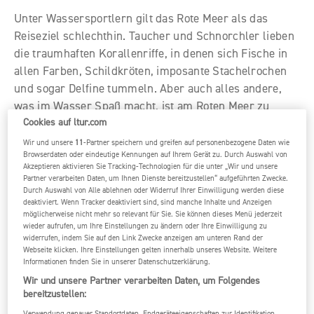
Unter Wassersportlern gilt das Rote Meer als das
Reiseziel schlechthin. Taucher und Schnorchler lieben
die traumhaften Korallenriffe, in denen sich Fische in
allen Farben, Schildkröten, imposante Stachelrochen
und sogar Delfine tummeln. Aber auch alles andere,
was im Wasser Spaß macht, ist am Roten Meer zu
finden. Unsere Ägypten-Spezialistin Désirée hat für
Cookies auf ltur.com
dich die wichtigsten Badeorte zusammengefasst:
Wir und unsere
11
-Partner speichern und greifen auf personenbezogene Daten wie
Browserdaten oder eindeutige Kennungen auf Ihrem Gerät zu. Durch Auswahl von
Akzeptieren aktivieren Sie Tracking-Technologien für die unter „Wir und unsere
Partner verarbeiten Daten, um Ihnen Dienste bereitzustellen“ aufgeführten Zwecke.
Durch Auswahl von Alle ablehnen oder Widerruf Ihrer Einwilligung werden diese
deaktiviert. Wenn Tracker deaktiviert sind, sind manche Inhalte und Anzeigen
möglicherweise nicht mehr so relevant für Sie. Sie können dieses Menü jederzeit
wieder aufrufen, um Ihre Einstellungen zu ändern oder Ihre Einwilligung zu
widerrufen, indem Sie auf den Link Zwecke anzeigen am unteren Rand der
Webseite klicken. Ihre Einstellungen gelten innerhalb unseres Website. Weitere
Informationen finden Sie in unserer Datenschutzerklärung.
Wir und unsere Partner verarbeiten Daten, um Folgendes
bereitzustellen:
Verwendung genauer Standortdaten. Endgeräteeigenschaften zur Identifikation