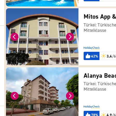
Mitos App &
Türkei: Türkische
Mittelklasse
42%
3,4
/6
Alanya Bea
Türkei: Türkische
Mittelklasse
78%
4,9
/6