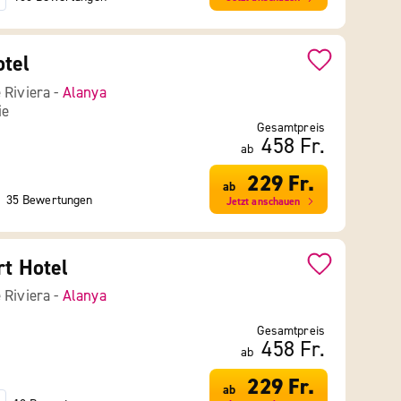
tel
 Riviera -
Alanya
ie
Gesamtpreis
458 Fr.
ab
229 Fr.
ab
35 Bewertungen
Jetzt anschauen
rt Hotel
 Riviera -
Alanya
Gesamtpreis
458 Fr.
ab
229 Fr.
ab