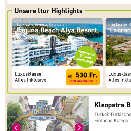
Unsere ltur Highlights
Türkische Riviera, Okurcalar
Türkische R
Laguna Beach Alya Resort
Labran
& Spa
530 Fr.
Luxusklasse
Luxusklas
ab
Alles Inklusive
Alles Inkl
Jetzt anschauen
Kleopatra B
Türkei: Türkische
Einfache Kategor