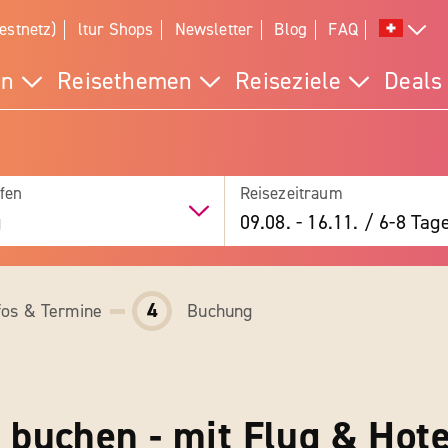
estnetz)
ltur Shops
Newsletter
Blog
FAQ
en
Reisethemen
Reiseziele
Deals
fen
Reisezeitraum
g
09.08.
-
16.11.
/
6-8 Tag
4
fos & Termine
Buchung
 buchen - mit Flug & Hote