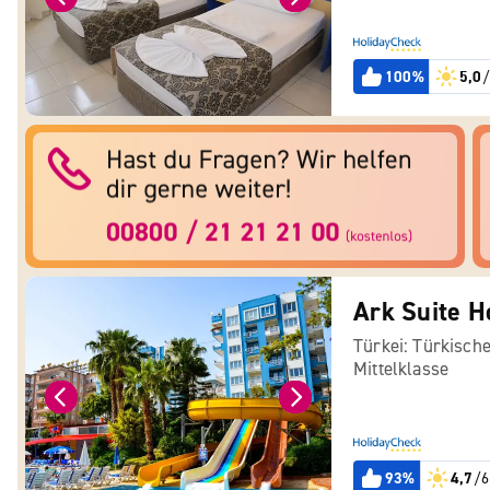
100%
5,0
/
Ark Suite H
Türkei: Türkische
Mittelklasse
93%
4,7
/6