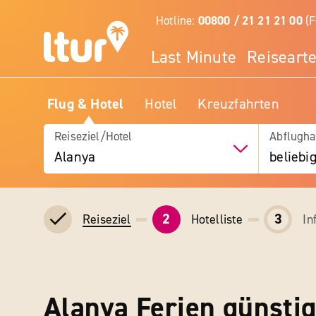
Hotline:
00800 / 21 21 21 00
(F
Last Minute
Reiseart
Flug & Hotel
Hotel
Kreuzfahrten
Reiseziel/Hotel
Abflugha
Alanya
beliebi
2
3
Hotelliste
In
Reiseziel
Alanya Ferien günstig