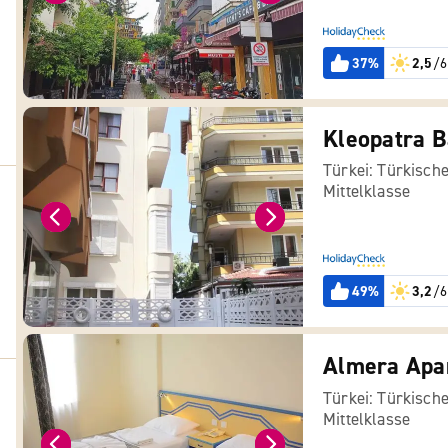
37%
2,5
/6
Kleopatra B
Türkei: Türkische
Mittelklasse
49%
3,2
/6
Almera Apar
Türkei: Türkische
Mittelklasse