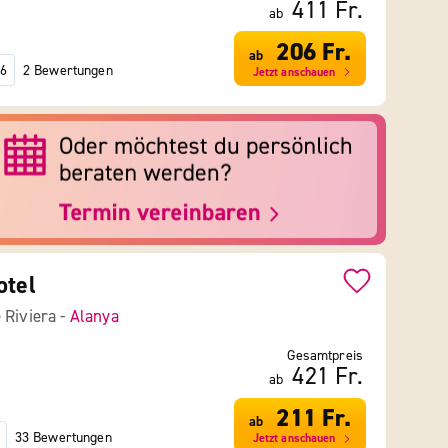
411 Fr.
ab
206 Fr.
ab
2 Bewertungen
6
Jetzt anschauen
otel
 Riviera -
Alanya
Gesamtpreis
421 Fr.
ab
211 Fr.
ab
33 Bewertungen
Jetzt anschauen