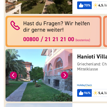
70%
4,5
/6
Hanioti Vil
Griechenland: Cha
Mittelklasse
96%
5,4
/6