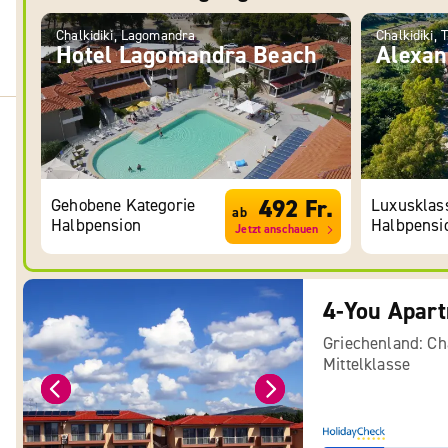
Chalkidiki, Lagomandra
Chalkidiki, T
Hotel Lagomandra Beach
Alexan
492 Fr.
Gehobene Kategorie
Luxusklas
ab
Halbpension
Halbpensi
Jetzt anschauen
4-You Apar
Griechenland: Cha
Mittelklasse