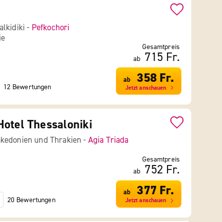
lkidiki -
Pefkochori
ie
Gesamtpreis
715 Fr.
ab
358 Fr.
ab
12 Bewertungen
Jetzt anschauen
otel Thessaloniki
kedonien und Thrakien -
Agia Triada
Gesamtpreis
752 Fr.
ab
377 Fr.
ab
20 Bewertungen
Jetzt anschauen