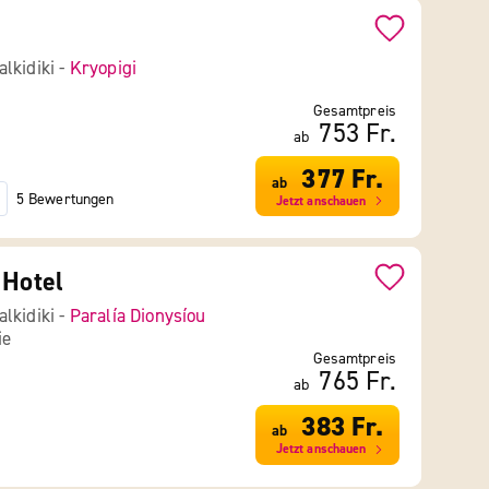
lkidiki -
Kryopigi
Gesamtpreis
753 Fr.
ab
377 Fr.
ab
5 Bewertungen
Jetzt anschauen
 Hotel
lkidiki -
Paralía Dionysíou
ie
Gesamtpreis
765 Fr.
ab
383 Fr.
ab
Jetzt anschauen