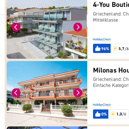
4-You Bouti
Griechenland: Cha
Mittelklasse
96%
5,7
/6
Milonas Ho
Griechenland: Cha
Einfache Kategor
0%
1,0
/6