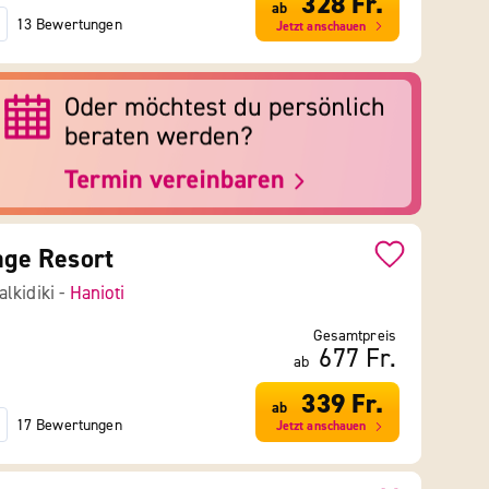
328 Fr.
ab
13 Bewertungen
Jetzt anschauen
lage Resort
lkidiki -
Hanioti
Gesamtpreis
677 Fr.
ab
339 Fr.
ab
17 Bewertungen
Jetzt anschauen