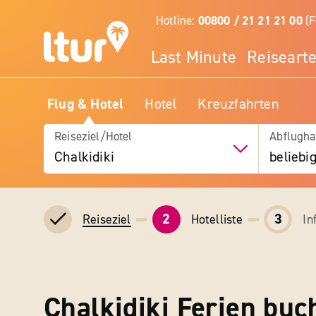
Hotline:
00800 / 21 21 21 00
(F
Last Minute
Reiseart
Flug & Hotel
Hotel
Kreuzfahrten
Reiseziel/Hotel
Abflugha
Chalkidiki
beliebi
2
3
Hotelliste
In
Reiseziel
Chalkidiki Ferien buc