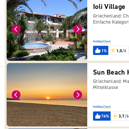
Ioli Village
Griechenland: Cha
Einfache Kategor
1%
1,0
/6
Sun Beach H
Griechenland: Ma
Mittelklasse
74%
3,7
/6