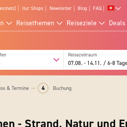
estnetz)
ltur Shops
Newsletter
Blog
FAQ
en
Reisethemen
Reiseziele
Deals
fen
Reisezeitraum
g
07.08.
-
14.11.
/
6-8 Tag
4
fos & Termine
Buchung
hen - Strand, Natur und 