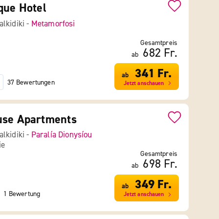
que Hotel
lkidiki -
Metamorfosi
Gesamtpreis
682 Fr.
ab
341 Fr.
ab
37 Bewertungen
Jetzt anschauen
use Apartments
lkidiki -
Paralía Dionysíou
ie
Gesamtpreis
698 Fr.
ab
349 Fr.
ab
1 Bewertung
Jetzt anschauen