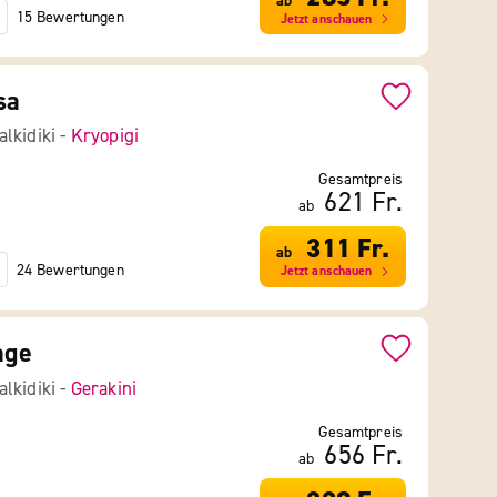
ab
15 Bewertungen
Jetzt anschauen
sa
lkidiki -
Kryopigi
Gesamtpreis
621 Fr.
ab
311 Fr.
ab
24 Bewertungen
Jetzt anschauen
age
lkidiki -
Gerakini
Gesamtpreis
656 Fr.
ab