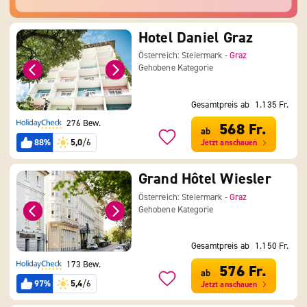
Hotel Daniel Graz
Österreich: Steiermark -
Graz
Gehobene Kategorie
Gesamtpreis ab
1.135 Fr.
276 Bew.
568 Fr.
ab
88%
5,0
/6
Jetzt anschauen
Grand Hôtel Wiesler
Österreich: Steiermark -
Graz
Gehobene Kategorie
Gesamtpreis ab
1.150 Fr.
173 Bew.
576 Fr.
ab
97%
5,4
/6
Jetzt anschauen