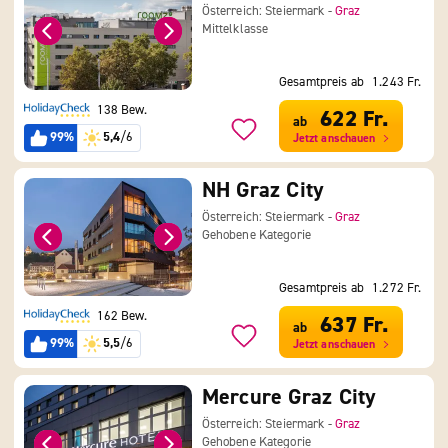
Österreich: Steiermark -
Graz
Mittelklasse
Gesamtpreis ab
1.243 Fr.
138 Bew.
622 Fr.
ab
99%
5,4
/6
Jetzt anschauen
NH Graz City
Österreich: Steiermark -
Graz
Gehobene Kategorie
Gesamtpreis ab
1.272 Fr.
162 Bew.
637 Fr.
ab
99%
5,5
/6
Jetzt anschauen
Mercure Graz City
Österreich: Steiermark -
Graz
Gehobene Kategorie