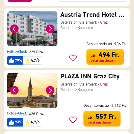
Austria Trend Hotel Europa Graz
Österreich: Steiermark -
Graz
Gehobene Kategorie
Gesamtpreis ab
986 Fr.
229 Bew.
494 Fr.
ab
79%
4,7
/6
Jetzt anschauen
PLAZA INN Graz City
Österreich: Steiermark -
Graz
Gehobene Kategorie
Gesamtpreis ab
1.112 Fr.
428 Bew.
557 Fr.
ab
93%
4,9
/6
Jetzt anschauen