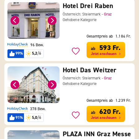
Hotel Drei Raben
Österreich: Steiermark -
Graz
Gehobene Kategorie
Gesamtpreis ab
1.184 Fr.
96 Bew.
593 Fr.
ab
99%
5,2
/6
Jetzt anschauen
Hotel Das Weitzer
Österreich: Steiermark -
Graz
Gehobene Kategorie
Gesamtpreis ab
1.239 Fr.
378 Bew.
620 Fr.
ab
91%
5,0
/6
Jetzt anschauen
PLAZA INN Graz Messe