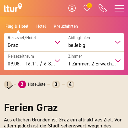
0
Flug & Hotel
Hotel
Kreuzfahrten
Reiseziel/Hotel
Abflughafen
Graz
beliebig
Reisezeitraum
Zimmer
09.08.
-
16.11.
/
6-8 Tage
1 Zimmer, 2 Erwachsene
1
2
3
4
Hotelliste
Ferien Graz
Aus etlichen Gründen ist Graz ein attraktives Ziel. Vor
allem jedoch ist die Stadt sehenswert wegen des