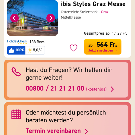
ibis Styles Graz Messe
Österreich: Steiermark -
Graz
Mittelklasse
Gesamtpreis ab
1.127 Fr.
138 Bew.
564 Fr.
ab
100%
5,0
/6
Jetzt anschauen