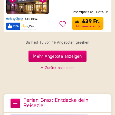
Gesamtpreis ab
1.276 Fr.
410 Bew.
639 Fr.
ab
98%
5,2
/6
Jetzt anschauen
Du hast 10 von 16 Angeboten gesehen
Mehr Angebote anzeigen
Zurück nach oben
Ferien Graz: Entdecke dein
Reiseziel