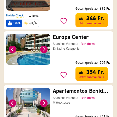
Gesamtpreis ab
692 Fr.
4 Bew.
346 Fr.
ab
100%
3,5
/6
Jetzt anschauen
Europa Center
Spanien: Valencia -
Benidorm
Einfache Kategorie
Gesamtpreis ab
707 Fr.
354 Fr.
ab
Jetzt anschauen
Apartamentos Benidorm Horizon by Pierre & Vacances
Spanien: Valencia -
Benidorm
Mittelklasse
Gesamtpreis ab
711 Fr.