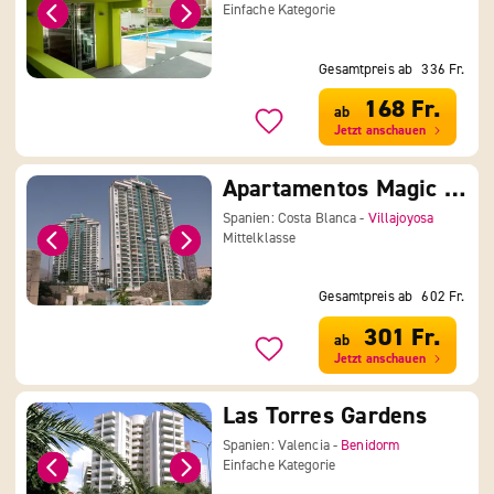
Einfache Kategorie
Gesamtpreis ab
336 Fr.
168 Fr.
ab
Jetzt anschauen
Apartamentos Magic Atrium Beach
Spanien: Costa Blanca -
Villajoyosa
Mittelklasse
Gesamtpreis ab
602 Fr.
301 Fr.
ab
Jetzt anschauen
Las Torres Gardens
Spanien: Valencia -
Benidorm
Einfache Kategorie