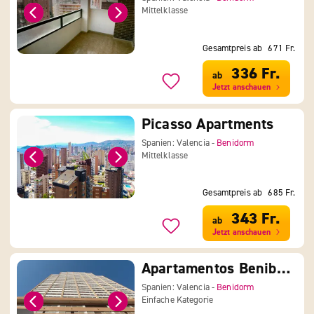
Mittelklasse
Gesamtpreis ab
671 Fr.
336 Fr.
ab
Jetzt anschauen
Picasso Apartments
Spanien: Valencia -
Benidorm
Mittelklasse
Gesamtpreis ab
685 Fr.
343 Fr.
ab
Jetzt anschauen
Apartamentos Benibeach
Spanien: Valencia -
Benidorm
Einfache Kategorie