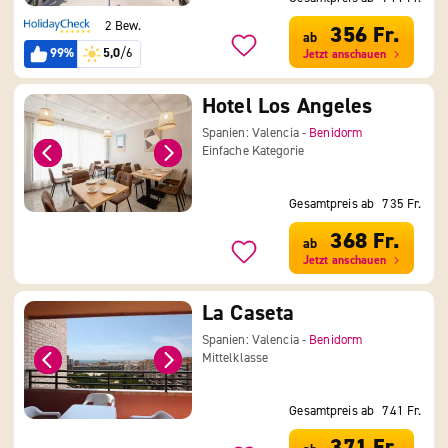
2 Bew.
356 Fr.
ab
99%
5,0
/6
Jetzt anschauen
Hotel Los Angeles
Spanien: Valencia -
Benidorm
Einfache Kategorie
Gesamtpreis ab
735 Fr.
368 Fr.
ab
Jetzt anschauen
La Caseta
Spanien: Valencia -
Benidorm
Mittelklasse
Gesamtpreis ab
741 Fr.
371 Fr.