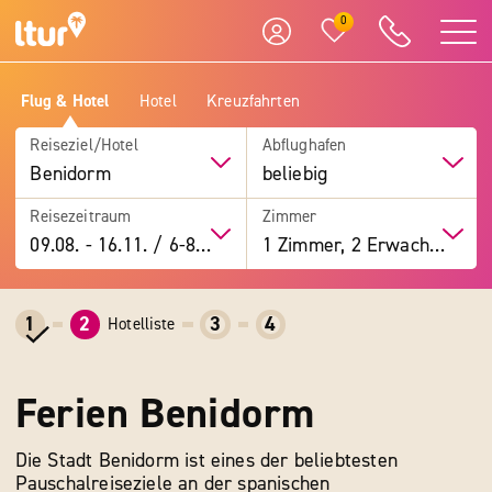
0
Flug & Hotel
Hotel
Kreuzfahrten
Reiseziel/Hotel
Abflughafen
Benidorm
beliebig
Reisezeitraum
Zimmer
09.08.
-
16.11.
/
6-8 Tage
1 Zimmer, 2 Erwachsene
1
2
3
4
Hotelliste
Ferien Benidorm
Die Stadt Benidorm ist eines der beliebtesten
Pauschalreiseziele an der spanischen