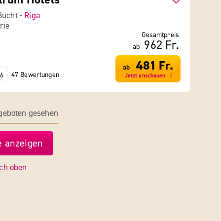
Bucht -
Riga
rie
Gesamtpreis
962 Fr.
ab
481 Fr.
ab
47 Bewertungen
6
Jetzt anschauen
ngeboten gesehen
 anzeigen
ch oben