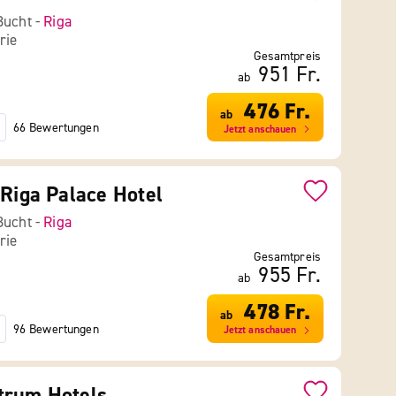
Bucht -
Riga
rie
Gesamtpreis
951 Fr.
ab
476 Fr.
ab
66 Bewertungen
Jetzt anschauen
 Riga Palace Hotel
Bucht -
Riga
rie
Gesamtpreis
955 Fr.
ab
478 Fr.
ab
96 Bewertungen
Jetzt anschauen
trum Hotels