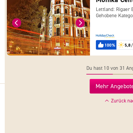
Lettland: Rigaer 
Gehobene Katego
100%
5,8
/
Du hast 10 von 31 A
Mehr Angebote
Zurück na