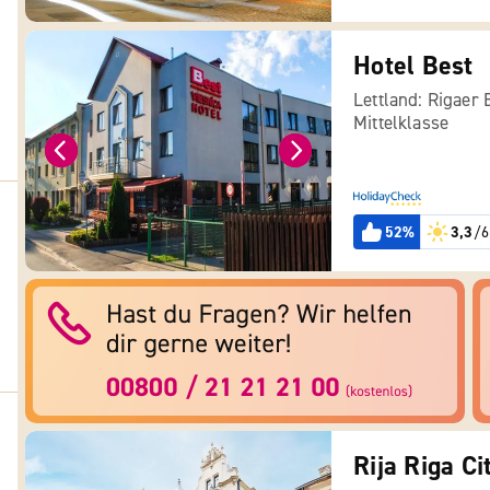
Hotel Best
Lettland: Rigaer 
Mittelklasse
52%
3,3
/6
Rija Riga Ci