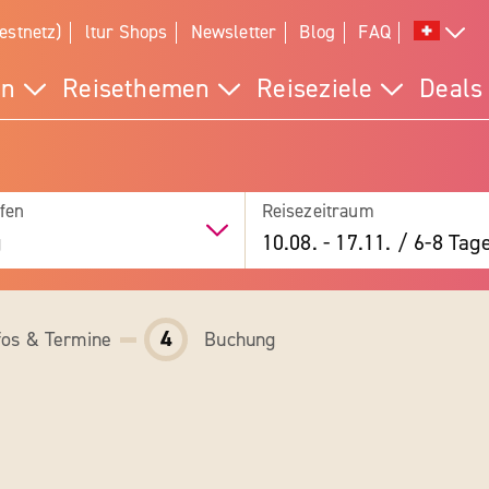
estnetz)
ltur Shops
Newsletter
Blog
FAQ
en
Reisethemen
Reiseziele
Deals
fen
Reisezeitraum
g
10.08.
-
17.11.
/
6-8 Tag
4
fos & Termine
Buchung