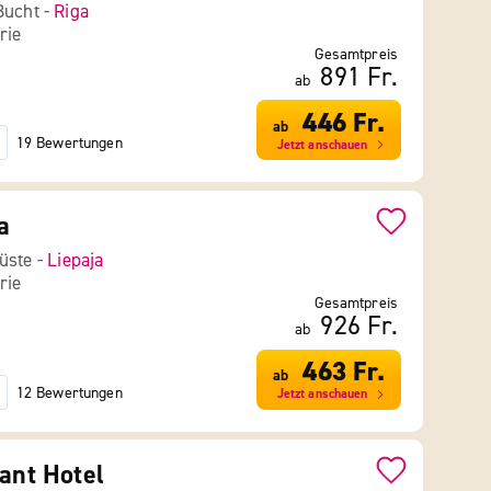
Bucht -
Riga
rie
Gesamtpreis
891 Fr.
ab
446 Fr.
ab
19 Bewertungen
Jetzt anschauen
a
üste -
Liepaja
rie
Gesamtpreis
926 Fr.
ab
463 Fr.
ab
12 Bewertungen
Jetzt anschauen
fant Hotel