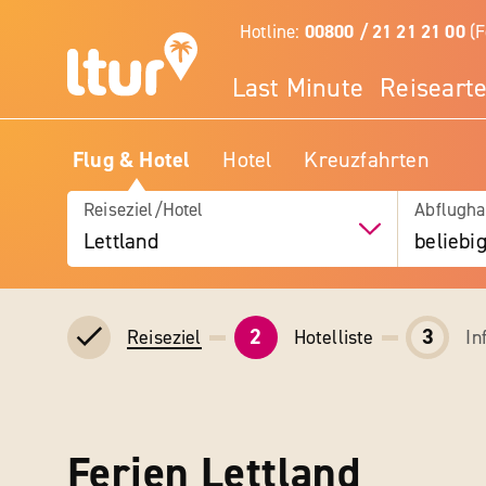
Hotline:
00800 / 21 21 21 00
(F
Last Minute
Reiseart
Flug & Hotel
Hotel
Kreuzfahrten
Reiseziel/Hotel
Abflugha
Lettland
beliebi
2
3
Hotelliste
In
Reiseziel
Ferien Lettland