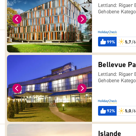
Lettland: Rigaer 
Gehobene Katego
99%
5,7
/6
Bellevue Pa
Lettland: Rigaer 
Gehobene Katego
92%
5,0
/6
Islande