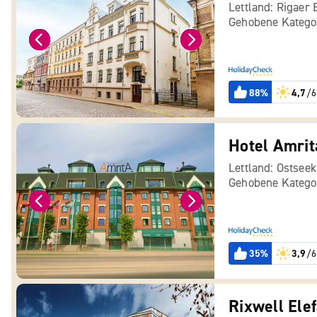
Lettland: Rigaer 
Gehobene Katego
88%
4,7
/6
Hotel Amrit
Lettland: Ostseek
Gehobene Katego
35%
3,9
/6
Rixwell Ele