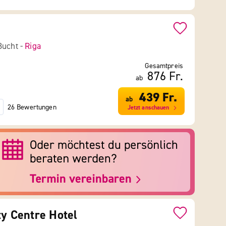
Bucht -
Riga
Gesamtpreis
876 Fr.
ab
439 Fr.
ab
26 Bewertungen
Jetzt anschauen
ty Centre Hotel