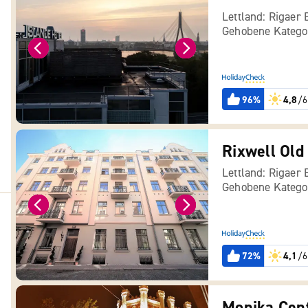
Lettland: Rigaer 
Gehobene Katego
96%
4,8
/6
Rixwell Old
Lettland: Rigaer 
Gehobene Katego
72%
4,1
/6
Monika Cen