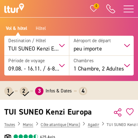
0
Vol & hôtel
Hôtel
Destination / Hôtel
Aéroport de départ
TUI SUNEO Kenzi Europa
peu importe
Période de voyage
Chambres
09.08.
-
16.11.
/
6-8 jours
1 Chambre, 2 Adultes
1
2
3
4
Infos & Dates
TUI SUNEO Kenzi Europa
Toutes
Maroc
Côte atlantique (Maroc)
Agadir
TUI SUNEO Kenzi 
625 Avis