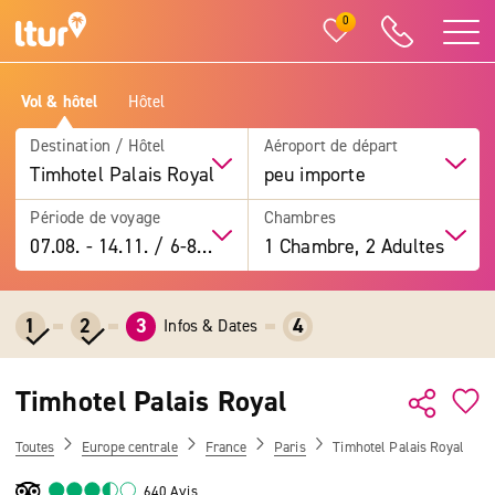
0
Vol & hôtel
Hôtel
Destination / Hôtel
Aéroport de départ
Timhotel Palais Royal
peu importe
Période de voyage
Chambres
07.08.
-
14.11.
/
6-8 jours
1 Chambre, 2 Adultes
1
2
3
4
Infos & Dates
Timhotel Palais Royal
Toutes
Europe centrale
France
Paris
Timhotel Palais Royal
640 Avis