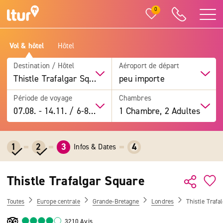
0
Vol & hôtel
Hôtel
Destination / Hôtel
Aéroport de départ
Thistle Trafalgar Square
peu importe
Période de voyage
Chambres
07.08.
-
14.11.
/
6-8 jours
1 Chambre, 2 Adultes
1
2
3
4
Infos & Dates
Thistle Trafalgar Square
Toutes
Europe centrale
Grande-Bretagne
Londres
Thistle Trafa
3210 Avis