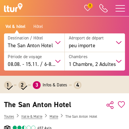
0
Vol & hôtel
Hôtel
Destination / Hôtel
Aéroport de départ
The San Anton Hotel
peu importe
Période de voyage
Chambres
08.08.
-
15.11.
/
6-8 jours
1 Chambre, 2 Adultes
1
2
3
4
Infos & Dates
The San Anton Hotel
Toutes
Italie & Malte
Malte
The San Anton Hotel
657 Avis