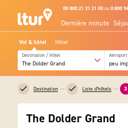
00 800 21 21 21 00
ou
0 800 9
Dernière minute
Séjo
Vol & hôtel
Hôtel
Destination / Hôtel
Aéroport
The Dolder Grand
peu imp
3
Destination
Liste d'hôtels
The Dolder Grand