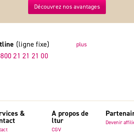
Découvrez nos avantages
tline
(ligne fixe)
plus
 800 21 21 21 00
rvices &
A propos de
Partenai
ntact
ltur
Devenir affili
tact
CGV