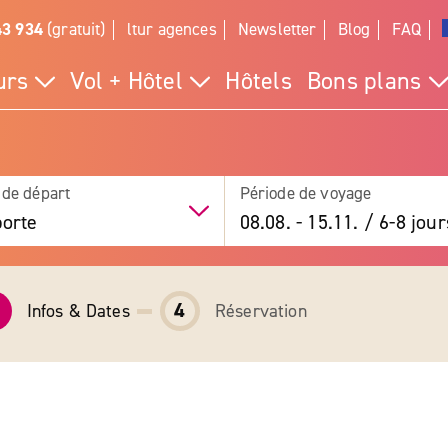
43 934
(gratuit)
ltur agences
Newsletter
Blog
FAQ
urs
Vol + Hôtel
Hôtels
Bons plans
 de départ
Période de voyage
orte
08.08.
-
15.11.
/
6-8 jour
4
Infos & Dates
Réservation