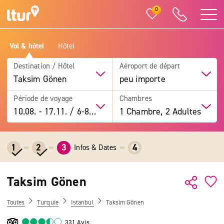
0
Vol & hôtel
Hôtel
Destination / Hôtel
Aéroport de départ
Taksim Gönen
peu importe
Période de voyage
Chambres
10.08.
-
17.11.
/
6-8 jours
1 Chambre, 2 Adultes
1
2
3
4
Infos & Dates
Taksim Gönen
Toutes
Turquie
Istanbul
Taksim Gönen
331 Avis