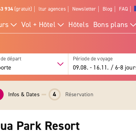
43 934
(gratuit)
ltur agences
Newsletter
Blog
FAQ
urs
Vol + Hôtel
Hôtels
Bons plans
 de départ
Période de voyage
orte
09.08.
-
16.11.
/
6-8 jour
4
Infos & Dates
Réservation
ua Park Resort