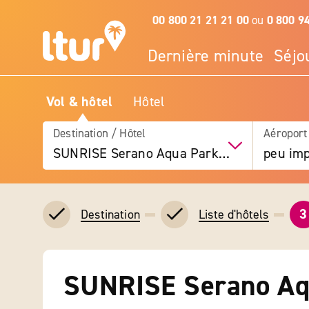
00 800 21 21 21 00
ou
0 800 9
Dernière minute
Séjo
Vol & hôtel
Hôtel
Destination / Hôtel
Aéroport
SUNRISE Serano Aqua Park Resort
peu imp
3
Destination
Liste d'hôtels
SUNRISE Serano Aq