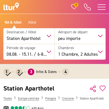
0
Vol & hôtel
Hôtel
Destination / Hôtel
Aéroport de départ
Station Aparthotel
peu importe
Période de voyage
Chambres
08.08.
-
15.11.
/
6-8 jours
1 Chambre, 2 Adultes
1
2
3
4
Infos & Dates
Station Aparthotel
Toutes
Europe centrale
Pologne
Cracovie
Station Aparthotel
430 Avis