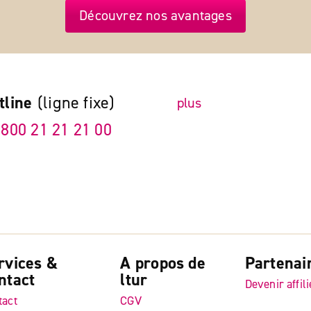
Découvrez nos avantages
tline
(ligne fixe)
plus
 800 21 21 21 00
rvices &
A propos de
Partenai
ntact
ltur
Devenir affili
tact
CGV