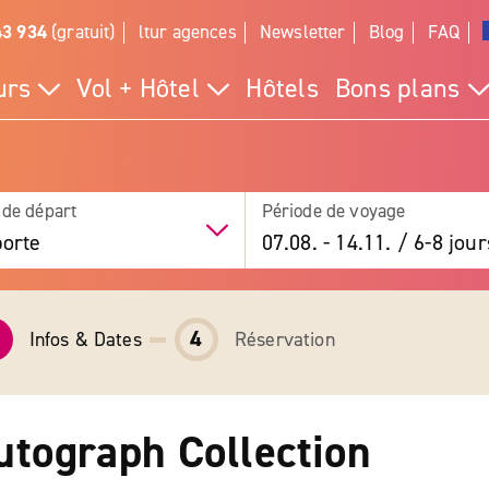
43 934
(gratuit)
ltur agences
Newsletter
Blog
FAQ
urs
Vol + Hôtel
Hôtels
Bons plans
 de départ
Période de voyage
orte
07.08.
-
14.11.
/
6-8 jour
4
Infos & Dates
Réservation
Autograph Collection