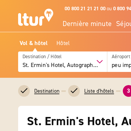
00 800 21 21 21 00
ou
0 800 9
Dernière minute
Séjo
Vol & hôtel
Hôtel
Destination / Hôtel
Aéroport
St. Ermin's Hotel, Autograph Collection
peu imp
3
Destination
Liste d'hôtels
St. Ermin's Hotel, 