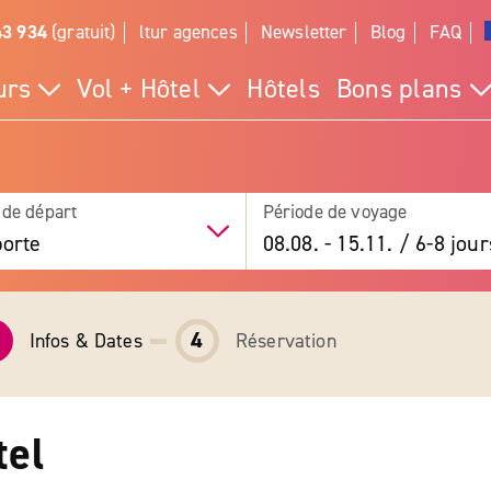
43 934
(gratuit)
ltur agences
Newsletter
Blog
FAQ
urs
Vol + Hôtel
Hôtels
Bons plans
 de départ
Période de voyage
orte
08.08.
-
15.11.
/
6-8 jour
4
Infos & Dates
Réservation
tel