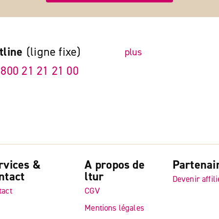
tline
(ligne fixe)
plus
 800 21 21 21 00
rvices &
A propos de
Partenai
ntact
ltur
Devenir affili
tact
CGV
Q
Mentions légales