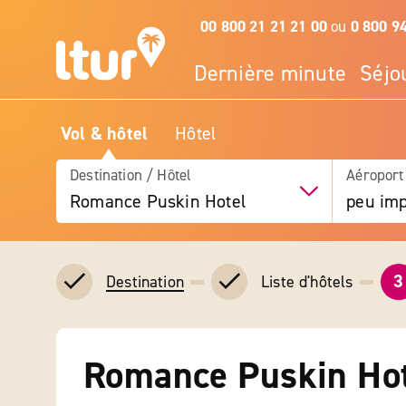
00 800 21 21 21 00
ou
0 800 9
Dernière minute
Séjo
Vol & hôtel
Hôtel
Destination / Hôtel
Aéroport
Romance Puskin Hotel
peu imp
3
Liste d'hôtels
Destination
Romance Puskin Ho