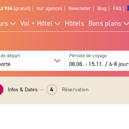
43 934
(gratuit)
ltur agences
Newsletter
Blog
FAQ
urs
Vol + Hôtel
Hôtels
Bons plans
 de départ
Période de voyage
orte
08.08.
-
15.11.
/
6-8 jour
4
Infos & Dates
Réservation