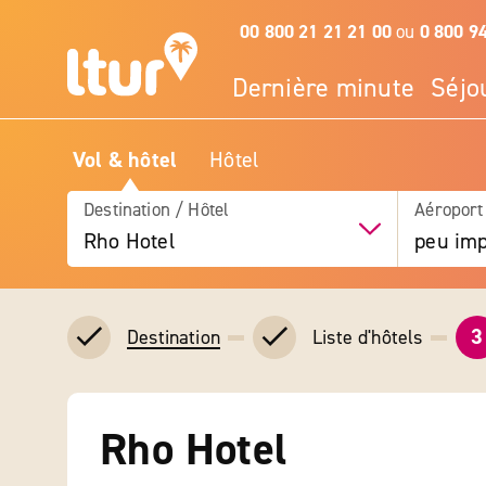
00 800 21 21 21 00
ou
0 800 9
Dernière minute
Séjo
Vol & hôtel
Hôtel
Destination / Hôtel
Aéroport
Rho Hotel
peu imp
3
Liste d'hôtels
Destination
Rho Hotel