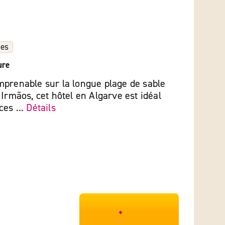
les
ure
mprenable sur la longue plage de sable
 Irmãos, cet hôtel en Algarve est idéal
es ...
Détails
***************