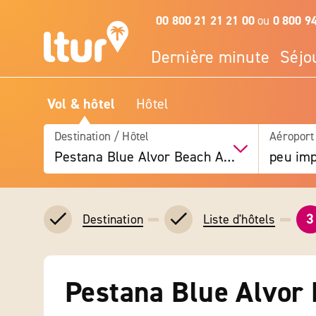
00 800 21 21 21 00
ou
0 800 9
Dernière minute
Séjo
Vol & hôtel
Hôtel
Destination / Hôtel
Aéroport
Pestana Blue Alvor Beach All Inclusive Hotel
peu imp
3
Destination
Liste d'hôtels
Pestana Blue Alvor 