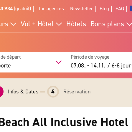
43 934
(gratuit)
ltur agences
Newsletter
Blog
FAQ
urs
Vol + Hôtel
Hôtels
Bons plans
 de départ
Période de voyage
orte
07.08.
-
14.11.
/
6-8 jour
4
Infos & Dates
Réservation
Beach All Inclusive Hotel