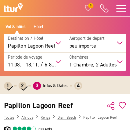
0
Vol & hôtel
Hôtel
Destination / Hôtel
Aéroport de départ
Papillon Lagoon Reef
peu importe
Période de voyage
Chambres
11.08.
-
18.11.
/
6-8 jours
1 Chambre, 2 Adultes
1
2
3
4
Infos & Dates
Papillon Lagoon Reef
Toutes
Afrique
Kenya
Diani Beach
Papillon Lagoon Reef
988 Avis