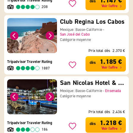
1.147 €
Tripadvisor Traveler Rating
dès
Voir l'offre
208
Club Regina Los Cabos
Mexique: Basse-Californie -
San José del Cabo
Catégorie moyenne
Prix total dès
2.370 €
1.185 €
Tripadvisor Traveler Rating
dès
Voir l'offre
1887
San Nicolas Hotel & Casino
Mexique: Basse-Californie -
Ensenada
Catégorie moyenne
Prix total dès
2.436 €
1.218 €
Tripadvisor Traveler Rating
dès
Voir l'offre
186