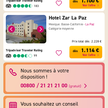
1.100 €
Tripadvisor Traveler Rating
dès
Voir l'offre
183
Hotel Zar La Paz
Mexique: Basse-Californie -
La Paz
Catégorie moyenne
Prix total dès
2.228 €
1.114 €
Tripadvisor Traveler Rating
dès
Voir l'offre
99