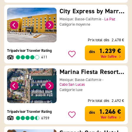
City Express by Marriott La Paz
Mexique: Basse-Californie -
La Paz
Catégorie moyenne
Prix total dès
2.478 €
1.239 €
Tripadvisor Traveler Rating
dès
Voir l'offre
411
Marina Fiesta Resort & Spa
Mexique: Basse-Californie -
Cabo San Lucas
Catégorie luxe
Prix total dès
2.492 €
1.246 €
Tripadvisor Traveler Rating
dès
Voir l'offre
6759