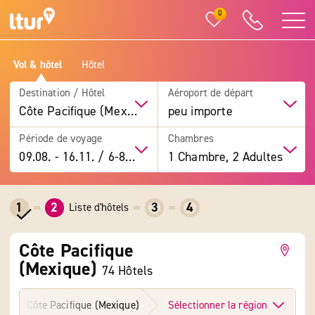
0
Vol & hôtel
Hôtel
Destination / Hôtel
Aéroport de départ
Côte Pacifique (Mexique)
peu importe
Période de voyage
Chambres
09.08.
-
16.11.
/
6-8 jours
1 Chambre, 2 Adultes
1
2
3
4
Liste d'hôtels
Côte Pacifique
(Mexique)
74 Hôtels
Côte Pacifique (Mexique)
Sélectionner la région