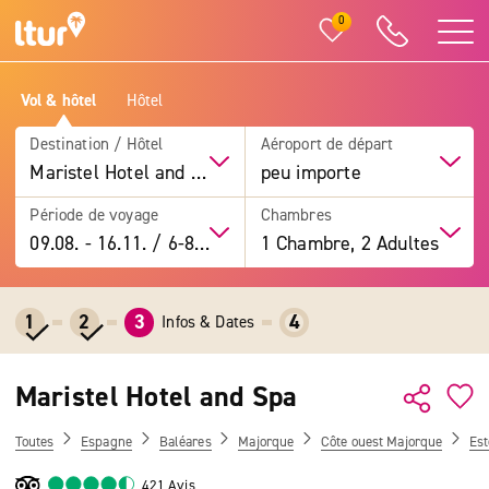
0
Vol & hôtel
Hôtel
Destination / Hôtel
Aéroport de départ
Maristel Hotel and Spa
peu importe
Période de voyage
Chambres
09.08.
-
16.11.
/
6-8 jours
1 Chambre, 2 Adultes
1
2
3
4
Infos & Dates
Maristel Hotel and Spa
Toutes
Espagne
Baléares
Majorque
Côte ouest Majorque
Est
421 Avis