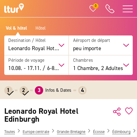
0
Vol & hôtel
Hôtel
Destination / Hôtel
Aéroport de départ
Leonardo Royal Hotel Edinburgh
peu importe
Période de voyage
Chambres
10.08.
-
17.11.
/
6-8 jours
1 Chambre, 2 Adultes
1
2
3
4
Infos & Dates
Leonardo Royal Hotel
Edinburgh
Toutes
Europe centrale
Grande-Bretagne
Écosse
Édimbourg