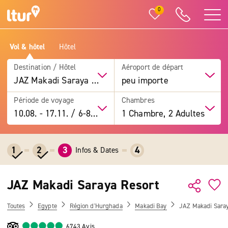
0
Vol & hôtel
Hôtel
Destination / Hôtel
Aéroport de départ
JAZ Makadi Saraya Resort
peu importe
Période de voyage
Chambres
10.08.
-
17.11.
/
6-8 jours
1 Chambre, 2 Adultes
1
2
3
4
Infos & Dates
JAZ Makadi Saraya Resort
Toutes
Egypte
Région d'Hurghada
Makadi Bay
JAZ Makadi Saray
6743 Avis